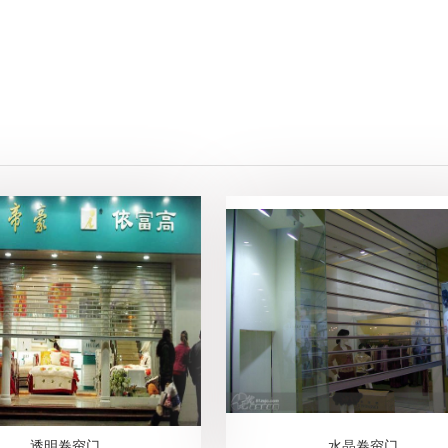
透明卷帘门
水晶卷帘门