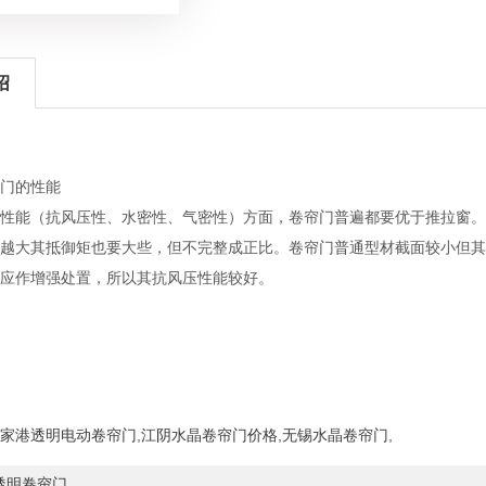
绍
门的性能
性能（抗风压性、水密性、气密性）方面，卷帘门普遍都要优于推拉窗。
越大其抵御矩也要大些，但不完整成正比。卷帘门普通型材截面较小但其
应作增强处置，所以其抗风压性能较好。
家港透明电动卷帘门
,
江阴水晶卷帘门价格
,
无锡水晶卷帘门
,
透明卷帘门