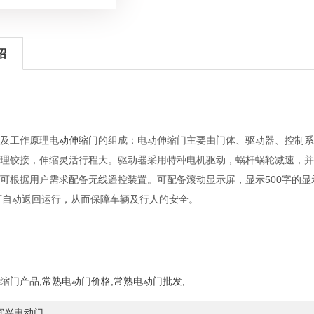
绍
及工作原理
电动伸缩门
的组成：电动伸缩门主要由门体、驱动器、控制系
理铰接，伸缩灵活行程大。驱动器采用特种电机驱动，蜗杆蜗轮减速，并
可根据用户需求配备无线遥控装置。可配备滚动显示屏，显示500字的
CM可自动返回运行，从而保障车辆及行人的安全。
缩门产品
,
常熟电动门价格
,
常熟电动门批发
,
宜兴电动门