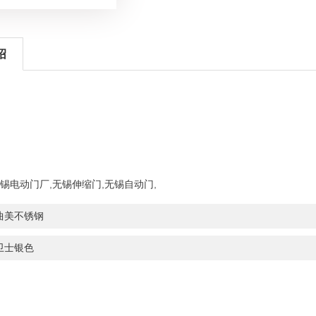
绍
锡电动门厂
,
无锡伸缩门
,
无锡自动门
,
曲美不锈钢
卫士银色