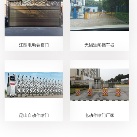
江阴电动卷帘门
无锡道闸挡车器
昆山自动伸缩门
电动伸缩门厂家