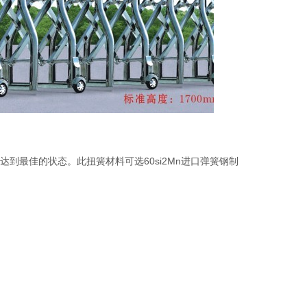
到最佳的状态。此扭簧材料可选60si2Mn进口弹簧钢制