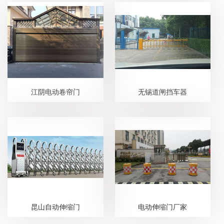
江阴电动卷帘门
无锡道闸挡车器
昆山自动伸缩门
电动伸缩门厂家