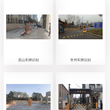
昆山车牌识别
常州车牌识别