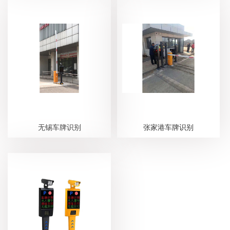
无锡车牌识别
张家港车牌识别