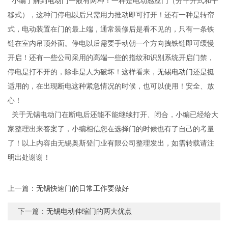
小编了解到
电动门
一般有两种！一种是电动感应门（分平开式和平
移式），这种门停电以后只需用力
推动即可打开！还有一种是转帘
式，电动装置在门的最上端，通常装修后是看不见的，只有一条铁
链在室内吊顶外面。停电以后需要手动朝一个方向拽铁链即可缓慢
开启！还有一些公司采用的高端一些的指纹和识别系统开启门禁，
停电是打不开的，除非是人为破坏！这样看来，
无锡电动门
还是挺
适用的，在出现断电这种紧急情况的时候，也可以使用！安全、放
心！
关于无锡电动门在断电后还能不能继续打开、闭合，小编已经给大
家整理出来答案了，小编相信您在选择门的时候也有了自己的考量
了！以上内容由无锡奥斯登门业有限公司整理发出，如需转载请注
明出处谢谢！
上一篇：
无锡快速门的日常工作要做好
下一篇：
无锡电动伸缩门的两大优点