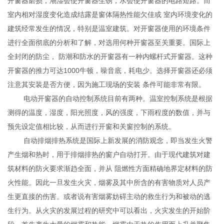
开窗器磨损，潮湿会使开窗器生锈，水会使开窗器的电路短路。而
室内相对湿度变化造成结露是窗体隔热性能欠佳或 室内环境变化的
建筑经常发生的情况，特别是温室建筑。对开窗器使用的环境条件
进行全面彻底的分析和了解，对选用何种开窗器至关重要。国际上
全封闭的防尘， 防潮和防水的开窗器有一种内螺杆式开窗器。这种
开窗器的推力可达1000牛顿，噪音底，耗电少。选择开窗器还必须
注意其安装是否方便，因为施工现场的安装 条件可能非常有限。
电动开窗器的自动控制系统目前有两种。温室控制系统是根据
测得的温度，湿度，阳光照度，风的强度，下雨程度的数值，并与
预先设定值相比较，从而进行开窗和关窗控制的系统。
自动排烟排热系统是国际上新发展的消防观念，即当发生火警
产生烟和热时，用于排烟排热的窗户自动打开。由于现代建筑对建
筑材料的防火要求渐趋全面，并从 阻燃性方面精确地界定材料的防
火性能。因此一旦发生火灾，烟雾及其中所含的有害物质对人员产
生更直接的伤害。或者说有害烟雾妨碍主动的救生行为和被动的逃
生行为。从火灾的发展过程的研究中可以看出，火灾发生的开始阶