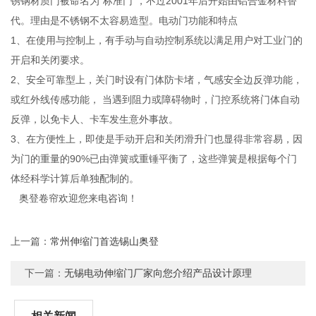
锈钢材质门被命名为“标准门”，不过2001年后开始由铝合金材料替
代。理由是不锈钢不太容易造型。电动门功能和特点
1、在使用与控制上，有手动与自动控制系统以满足用户对工业门的
开启和关闭要求。
2、安全可靠型上，关门时设有门体防卡堵，气感安全边反弹功能，
或红外线传感功能， 当遇到阻力或障碍物时，门控系统将门体自动
反弹，以免卡人、卡车发生意外事故。
3、在方便性上，即使是手动开启和关闭滑升门也显得非常容易，因
为门的重量的90%已由弹簧或重锤平衡了，这些弹簧是根据每个门
体经科学计算后单独配制的。
奥登卷帘欢迎您来电咨询！
上一篇：
常州伸缩门首选锡山奥登
下一篇：
无锡电动伸缩门厂家向您介绍产品设计原理