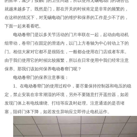
的效率，减少了接触门的卫生问题，所以使用
无锡电动门
的场合也
就越来越多了。既然是门，那在开关的时候肯定是非常的频繁的，
在这样的情况下，对
无锡电动门
的维护和保养的工作是少不了的，
下面一起来看看吧。
电动卷帘门
是以多关节活动的门片串联在一起，起动由电动机
组带动，卷帘门在固定的滑道内，以门上方卷轴为中心转动上下的
门。相信大家对它都不是很陌生，一般都会使用在门店或者车库。
由于我们使用它的时候比较频繁，所以在日常使用中我们经常注意
保养。那我们该如何保养
电动卷帘门
呢？
电动卷帘门
的保养注意事项：
1、在
电动卷帘门
的使用过程中，要尽量保持控制器和电压的稳
定，禁止安装在非常潮湿的环境，另外不要随意打开遥控器，如若
发现门体上有电线缠绕、打结等应及时处理。注意通道的是否堵
塞，阻碍门体下降，如若发生异响应立即停止电机运作。